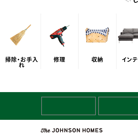
掃除・お手入
修理
収納
インテ
れ