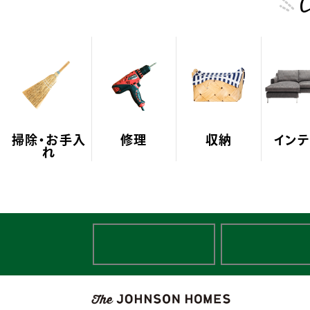
C
掃除・お手入
修理
収納
インテ
れ