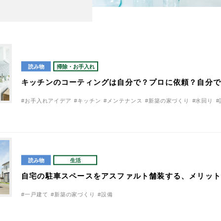
読み物
掃除・お手入れ
キッチンのコーティングは自分で？プロに依頼？自分
#お手入れアイデア
#キッチン
#メンテナンス
#新築の家づくり
#水回り
#
読み物
生活
自宅の駐車スペースをアスファルト舗装する、メリッ
#一戸建て
#新築の家づくり
#設備