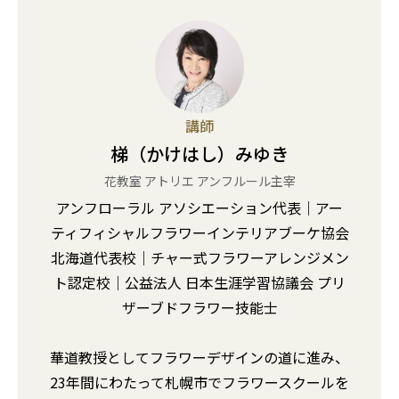
講師
梯（かけはし）みゆき
花教室 アトリエ アンフルール主宰
アンフローラル アソシエーション代表｜アー
ティフィシャルフラワーインテリアブーケ協会
毎日の暮らし、もっと自分らしく。
北海道代表校｜チャー式フラワーアレンジメン
ト認定校｜公益法人 日本生涯学習協議会 プリ
ザーブドフラワー技能士
華道教授としてフラワーデザインの道に進み、
23年間にわたって札幌市でフラワースクールを
新築住宅
中古リノベーション
事業
事業