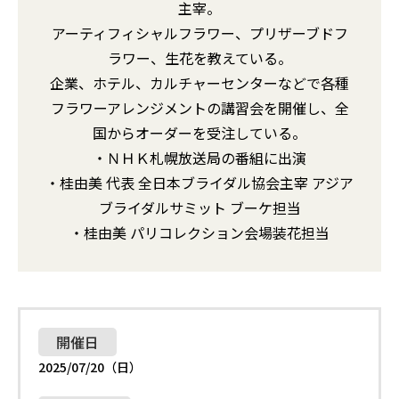
主宰。
アーティフィシャルフラワー、プリザーブドフ
ラワー、生花を教えている。
企業、ホテル、カルチャーセンターなどで各種
フラワーアレンジメントの講習会を開催し、全
インテリア
飲食
事業
事業
国からオーダーを受注している。
・ＮＨＫ札幌放送局の番組に出演
・桂由美 代表 全日本ブライダル協会主宰 アジア
ブライダルサミット ブーケ担当
・桂由美 パリコレクション会場装花担当
不動産
The JOHNSON STORE
事業
住宅オーナー様ページ
私たちについて
企業情報
お友達紹介制度
開催日
社長挨拶
2025/07/20（日）
Webカタログ
理念