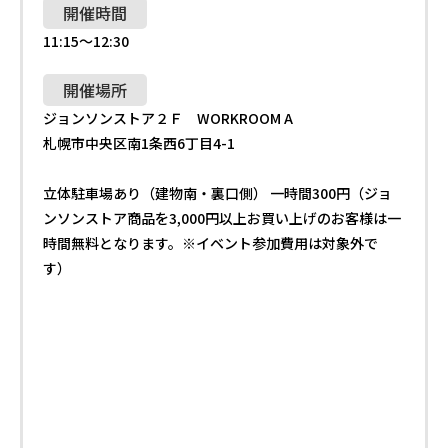
開催時間
会社概要
11:15〜12:30
ie JOURNAL
サービス一覧
会社沿革
開催場所
はれ暮らし
グループ会社
ジョンソンストア２Ｆ WORKROOM A
ライフスタイル倶楽部
札幌市中央区南1条西6丁目4-1
土地情報
ほめ達
採用情報
立体駐車場あり（建物南・裏口側） 一時間300円（ジョ
ンソンストア商品を3,000円以上お買い上げのお客様は一
お問い合わせ
時間無料となります。※イベント参加費用は対象外で
す）
私たちの取り組み
スタッフ
プライバシーポリシー