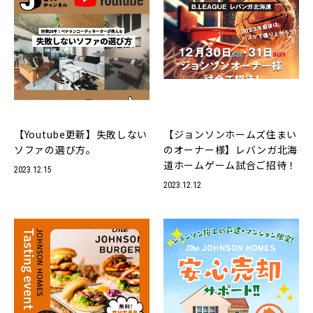
毎日の暮らし、もっと自分らしく。
新築住宅
中古リノベーション
事業
事業
【Youtube更新】失敗しない
【ジョンソンホームズ住まい
ソファの選び方。
のオーナー様】レバンガ北海
道ホームゲーム試合ご招待！
2023.12.15
2023.12.12
インテリア
飲食
事業
事業