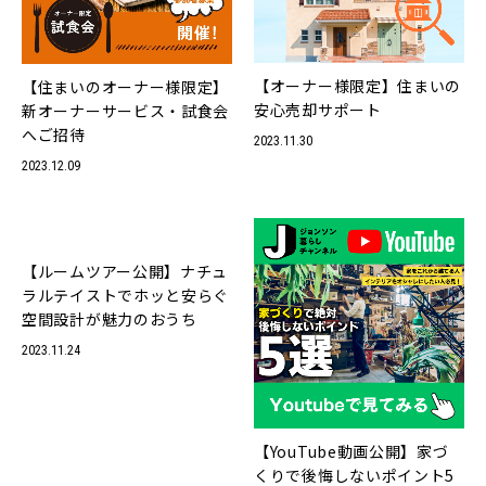
不動産
The JOHNSON STORE
事業
住宅オーナー様ページ
私たちについて
【オーナー様限定】住まいの
【住まいのオーナー様限定】
企業情報
安心売却サポート
新オーナーサービス・試食会
お友達紹介制度
へご招待
2023.11.30
社長挨拶
2023.12.09
Webカタログ
理念
会社概要
ie JOURNAL
サービス一覧
【ルームツアー公開】ナチュ
会社沿革
ラルテイストでホッと安らぐ
はれ暮らし
グループ会社
空間設計が魅力のおうち
ライフスタイル倶楽部
2023.11.24
土地情報
ほめ達
採用情報
【YouTube動画公開】家づ
お問い合わせ
くりで後悔しないポイント5