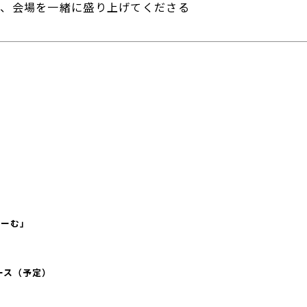
ど、会場を一緒に盛り上げてくださる
どーむ」
毎日の暮らし、もっと自分らしく。
ース（予定）
私たちについて