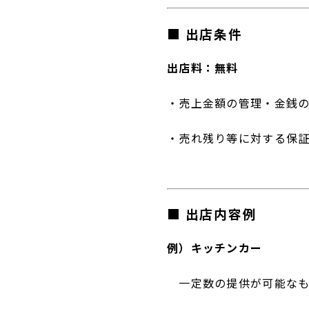
■ 出店条件
出店料：無料
新築住宅
事業
・売上金額の管理・金銭
・売れ残り等に対する保
■ 出店内容例
インテリア
例）キッチンカー
事業
一定数の提供が可能なも