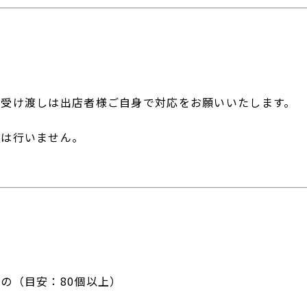
企業情報
社長挨拶
理念
会社概要
中古リノベーション
事業
サービス一覧
の受け渡しは出店者様ご自身で対応をお願いいたします。
会社沿革
証は行いません。
グループ会社
土地情報
採用情報
お問い合わせ
飲食
事業
私たちの取り組み
の（目安：80個以上）
スタッフ